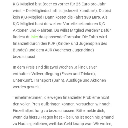
KjG-Mitglied bist (oder es vorher für 25 Euro pro Jahr
wirst – Die Mitgliedschaft ist jederzeit kündbar!). Du bist
kein KjG-Mitglied? Dann kostet die Fahrt
380 Euro
. Als
KjG-Mitglied hast du weitere Vorteile bei anderen KjG-
Aktionen und -Fahrten.
Du willst Mitglied werden? Dafür
findest du
hier
das passende Formular. Die Fahrt wird
finanziell durch den KJP (Kinder- und Jugendplan des
Bundes) und dem AJR (Aachener Jugendring)
bezuschusst.
In dem Preis sind die zwei Wochen „all-inclusive“
enthalten: Vollverpflegung (Essen und Trinken),
Unterkunft, Transport (Bahn), Ausflüge und Aktionen
werden gestellt.
Teilnehmer:innen, die wegen finanzieller Probleme nicht
den vollen Preis aufbringen können, versuchen wir nach
Einzelfallprüfung zu bezuschussen. Bitte melde dich,
wenn du hierzu Fragen hast – bei uns ist noch nie jemand
zu Hause geblieben, weil das Geld knapp war. Wir wollen,