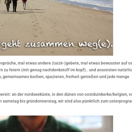
spräche, mal etwas andere (taizé-)gebete, mal etwas bewusster auf o
zu feiern (mit genug nachdenkstoff im kopf).. und ansonsten natürli
den, gemeinsames kochen, spazieren, freiheit genießen und jede menge
bereit: an der nordseeküste, in den dünen von oostduinkerke/belgien, 
(von samstag bis gründonnerstag, wir sind also pünktlich zum osterprog