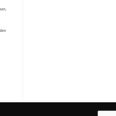
sen,
rden